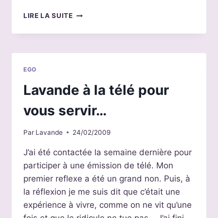
IL
LIRE LA SUITE
FAUT
QUE
JE
VOUS
DISE…
EGO
Lavande à la télé pour
vous servir…
Par
Lavande
24/02/2009
J’ai été contactée la semaine dernière pour
participer à une émission de télé. Mon
premier reflexe a été un grand non. Puis, à
la réflexion je me suis dit que c’était une
expérience à vivre, comme on ne vit qu’une
fois et que le ridicule ne tue pas… J’ai fini