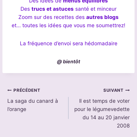
Des idées de
menus équilibrés
Des
trucs et astuces
santé et minceur
Zoom sur des recettes des
autres blogs
et… toutes les idées que vous me soumettrez!
La fréquence d’envoi sera hédomadaire
@ bientôt
Navigation
PRÉCÉDENT
SUIVANT
La saga du canard à
Il est temps de voter
de
l’orange
pour le légumevedette
l’article
du 14 au 20 janvier
2008