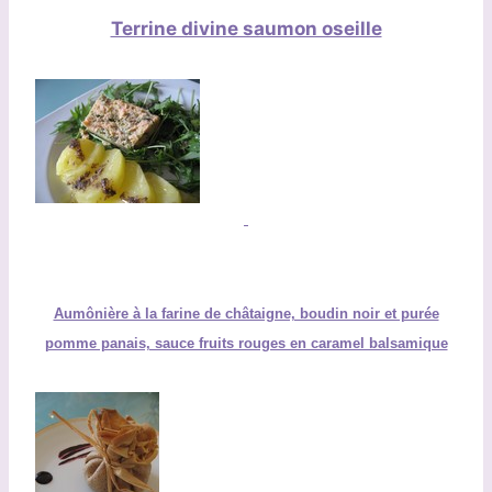
Terrine divine saumon oseille
Aumônière à la farine de châtaigne, boudin noir et purée
pomme panais, sauce fruits rouges en caramel balsamique