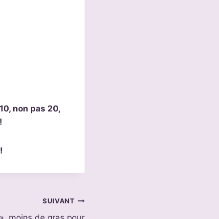
10, non pas 20,
!
!
SUIVANT
», moins de gras pour