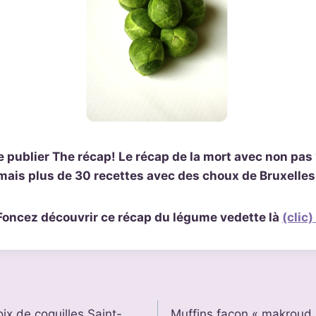
e publier The récap! Le récap de la mort avec non pas 
mais plus de 30 recettes avec des choux de Bruxelles
Foncez découvrir ce récap du légume vedette là
(clic)
ix de coquilles Saint-
Muffins façon « makroud 