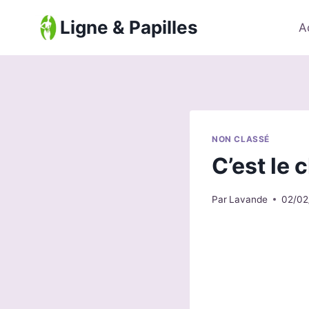
Aller
Ligne & Papilles
au
A
contenu
NON CLASSÉ
C’est le
Par
Lavande
02/02