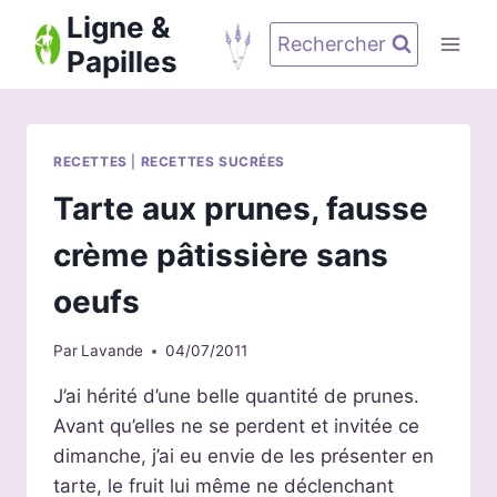
Aller
Ligne &
au
Rechercher
Papilles
contenu
RECETTES
|
RECETTES SUCRÉES
Tarte aux prunes, fausse
crème pâtissière sans
oeufs
Par
Lavande
04/07/2011
J’ai hérité d’une belle quantité de prunes.
Avant qu’elles ne se perdent et invitée ce
dimanche, j’ai eu envie de les présenter en
tarte, le fruit lui même ne déclenchant