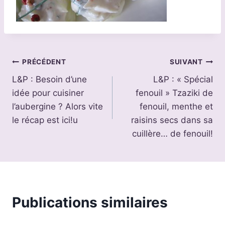
Navigation
PRÉCÉDENT
SUIVANT
L&P : Besoin d’une
L&P : « Spécial
de
idée pour cuisiner
fenouil » Tzaziki de
l’article
l’aubergine ? Alors vite
fenouil, menthe et
le récap est ici!u
raisins secs dans sa
cuillère… de fenouil!
Publications similaires